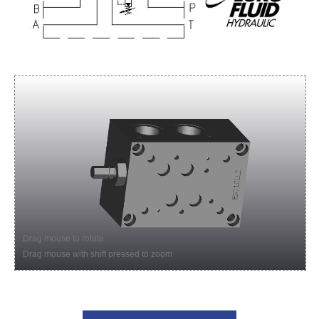
Drag mouse to rotate
Drag mouse with shift pressed to zoom