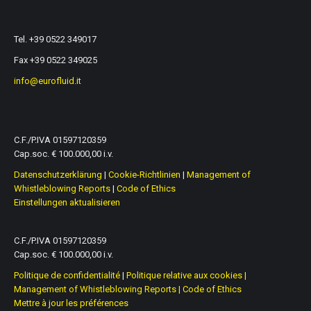
Tel. +39 0522 349017
Fax +39 0522 349025
info@eurofluid.it
C.F./P.IVA 01597120359
Cap.soc. € 100.000,00 i.v.
Datenschutzerklärung
|
Cookie-Richtlinien
|
Management of
Whistleblowing Reports
|
Code of Ethics
Einstellungen aktualisieren
C.F./P.IVA 01597120359
Cap.soc. € 100.000,00 i.v.
Politique de confidentialité
|
Politique relative aux cookies |
Management of Whistleblowing Reports
|
Code of Ethics
Mettre à jour les préférences