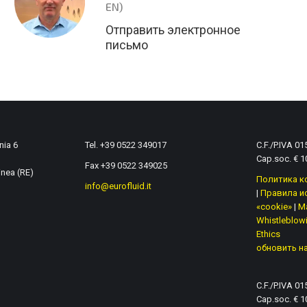
EN)
Отправить электронное
письмо
nia 6
Tel. +39 0522 349017
C.F./P.IVA 0
Cap.soc. € 10
Fax +39 0522 349025
inea (RE)
Политика к
info@eurofluid.it
|
Правила и
«cookie»
|
M
Whistleblow
Ethics
обновить н
C.F./P.IVA 0
Cap.soc. € 10