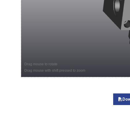
Drag mouse to rotate
Drag mouse with shift pressed to zoom
Dow