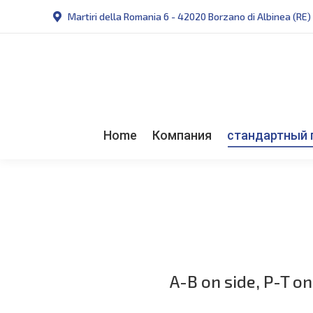
Martiri della Romania 6 - 42020 Borzano di Albinea (RE)
Home
Компания
стандартный 
A-B on side, P-T on