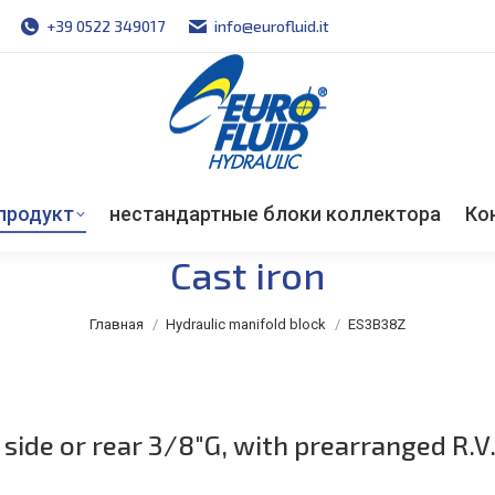
+39 0522 349017
info@eurofluid.it
Single subplate CETOP 3
продукт
нестандартные блоки коллектора
Ко
Cast iron
Вы здесь:
Главная
Hydraulic manifold block
ES3B38Z
 side or rear 3/8″G, with prearranged R.V