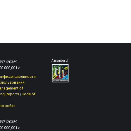
A member of
1597120359
0.000,00 i.v.
онфиденциальности
спользования
anagement of
ing Reports
|
Code of
астройки
1597120359
0.000,00 i.v.