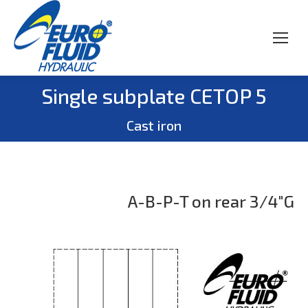
Single subplate CETOP 5
Вы здесь:
Cast iron
A-B-P-T on rear 3/4″G