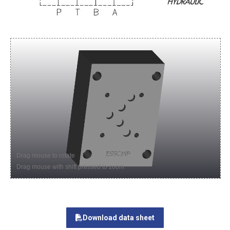
Drag mouse to rotate
Drag mouse with shift pressed to zoom
Download data sheet