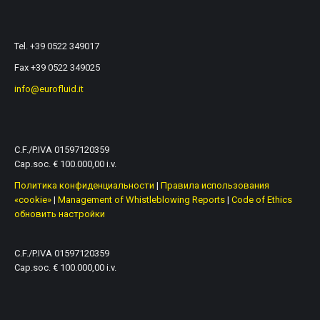
Tel. +39 0522 349017
Fax +39 0522 349025
info@eurofluid.it
C.F./P.IVA 01597120359
Cap.soc. € 100.000,00 i.v.
Политика конфиденциальности
|
Правила использования
«cookie»
|
Management of Whistleblowing Reports
|
Code of Ethics
обновить настройки
C.F./P.IVA 01597120359
Cap.soc. € 100.000,00 i.v.