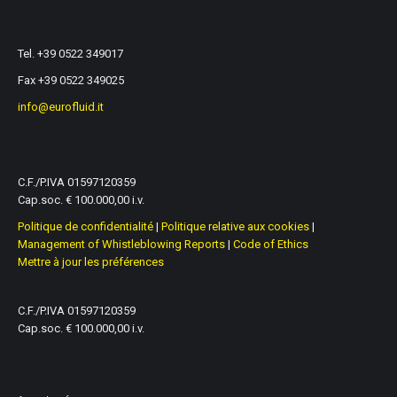
Tel. +39 0522 349017
Fax +39 0522 349025
info@eurofluid.it
C.F./P.IVA 01597120359
Cap.soc. € 100.000,00 i.v.
Politique de confidentialité
|
Politique relative aux cookies
|
Management of Whistleblowing Reports
|
Code of Ethics
Mettre à jour les préférences
C.F./P.IVA 01597120359
Cap.soc. € 100.000,00 i.v.