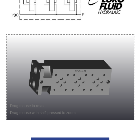
Drag mouse to rotate
Drag mouse with shift pressed to zoom