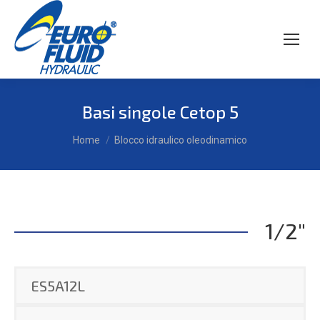
Basi singole Cetop 5
Tu sei qui:
Home
Blocco idraulico oleodinamico
1/2"
ES5A12L