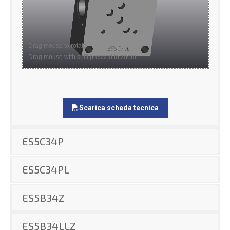
Drag mouse to rotate
Drag mouse with shift pressed to zoom
Scarica scheda tecnica
ES5C34P
ES5C34PL
ES5B34Z
ES5B34LLZ