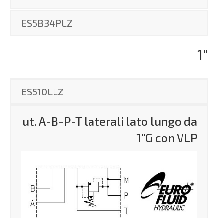
ES5B34PLZ
1"
ES510LLZ
ut. A-B-P-T laterali lato lungo da
1″G con VLP