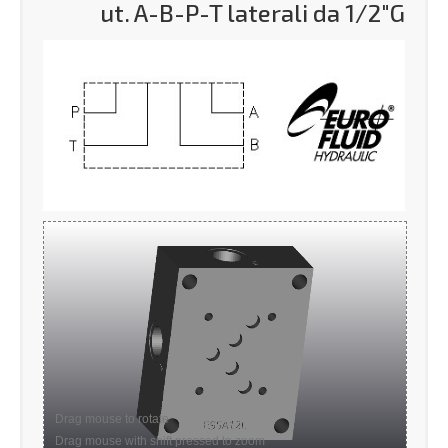
ut. A-B-P-T laterali da 1/2″G
Drag mouse to rotate
Drag mouse with shift pressed to zoom